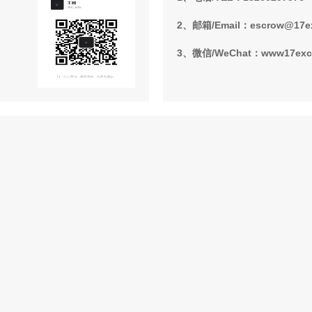
2、邮箱/Email：escrow@17e
3、微信/WeChat：www17ex